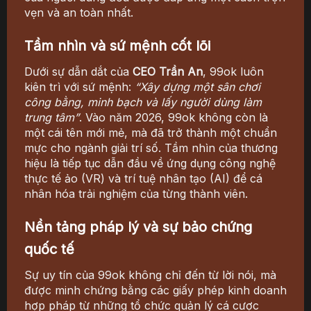
vẹn và an toàn nhất.
Tầm nhìn và sứ mệnh cốt lõi
Dưới sự dẫn dắt của
CEO Trần An
, 99ok luôn
kiên trì với sứ mệnh:
“Xây dựng một sân chơi
công bằng, minh bạch và lấy người dùng làm
trung tâm”
. Vào năm 2026, 99ok không còn là
một cái tên mới mẻ, mà đã trở thành một chuẩn
mực cho ngành giải trí số. Tầm nhìn của thương
hiệu là tiếp tục dẫn đầu về ứng dụng công nghệ
thực tế ảo (VR) và trí tuệ nhân tạo (AI) để cá
nhân hóa trải nghiệm của từng thành viên.
Nền tảng pháp lý và sự bảo chứng
quốc tế
Sự uy tín của 99ok không chỉ đến từ lời nói, mà
được minh chứng bằng các giấy phép kinh doanh
hợp pháp từ những tổ chức quản lý cá cược