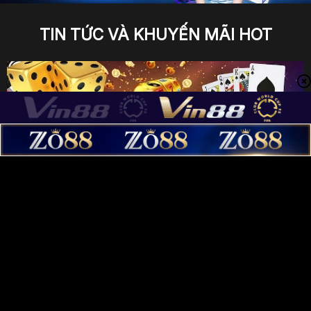
Với những nền tảng vững chắc này, 99ok không
chỉ là nơi để thử vận may, mà còn là nơi để bạn
TIN TỨC VÀ KHUYẾN MÃI HOT
tận hưởng những phút giây thư giãn đẳng cấp và
an tâm tuyệt đối về quyền lợi của mình.
Khu giải trí làm nên tên tuổi
99OK
Nạp thưởng 0.5% không giới hạn: Nạp càng
nhiều, thưởng càng lớn!
Chương trình nạp thưởng 0.5% không giới hạn tại [...]