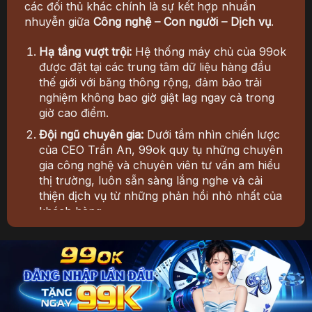
các đối thủ khác chính là sự kết hợp nhuần
nhuyễn giữa
Công nghệ – Con người – Dịch vụ
.
Hạ tầng vượt trội:
Hệ thống máy chủ của 99ok
được đặt tại các trung tâm dữ liệu hàng đầu
thế giới với băng thông rộng, đảm bảo trải
nghiệm không bao giờ giật lag ngay cả trong
giờ cao điểm.
Đội ngũ chuyên gia:
Dưới tầm nhìn chiến lược
của CEO Trần An, 99ok quy tụ những chuyên
gia công nghệ và chuyên viên tư vấn am hiểu
thị trường, luôn sẵn sàng lắng nghe và cải
thiện dịch vụ từ những phản hồi nhỏ nhất của
khách hàng.
Hệ sinh thái đa dạng:
Tại 99ok, bạn không chỉ
thấy những sảnh casino hay cá cược bóng đá,
mà còn thấy cả một cộng đồng người chơi văn
minh, được hỗ trợ bởi những công cụ quản lý
rủi ro cá nhân tiên tiến nhất.