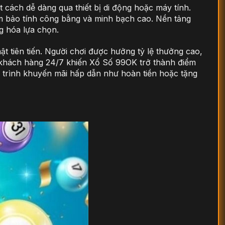
t cách dễ dàng qua thiết bị di động hoặc máy tính.
m bảo tính công bằng và minh bạch cao. Nền tảng
g hóa lựa chọn.
 tiên tiến. Người chơi được hưởng tỷ lệ thưởng cao,
 vụ khách hàng 24/7 khiến Xổ Số 99OK trở thành điểm
g trình khuyến mãi hấp dẫn như hoàn tiền hoặc tặng