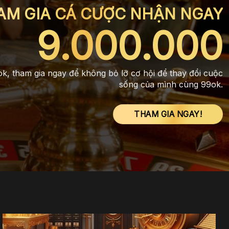
 tích cực từ cộng đồng.
AM GIA CÁ CƯỢC NHẬN NGAY
9.000.000
 THƯỜNG
9ok, tham gia ngay để không bỏ lỡ cơ hội để thay đổi cuộc
sống của mình cùng 99ok.
THAM GIA NGAY!