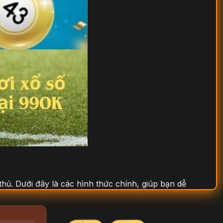
hủ. Dưới đây là các hình thức chính, giúp bạn dễ