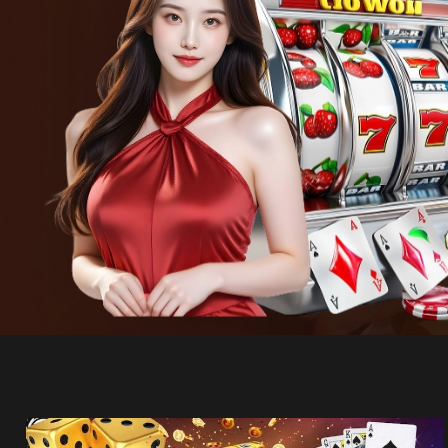
nào. Ngoài ra, 99OK công khai tỷ lệ cược và không ca
Dưới đây là bảng so sánh minh bạch giữa Xổ Số 99OK
TIÊU CHÍ
XỔ SỐ 99OK
Nguồn kết quả
Liên kết đài chính
Công nghệ
RNG kiểm toán
Bảo mật
SSL 128-bit
Kiểm tra lịch sử
Có, đầy đủ
Mẹo soi cầu và kinh nghiệm chơi xổ