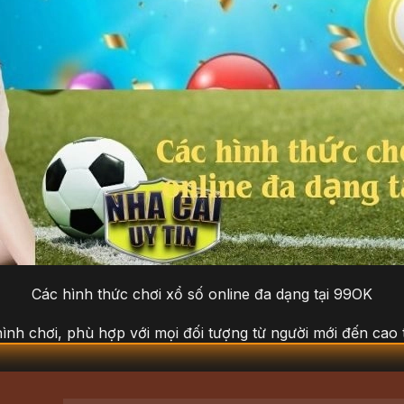
Các hình thức chơi xổ số online đa dạng tại 99OK
h chơi, phù hợp với mọi đối tượng từ người mới đến cao t
m