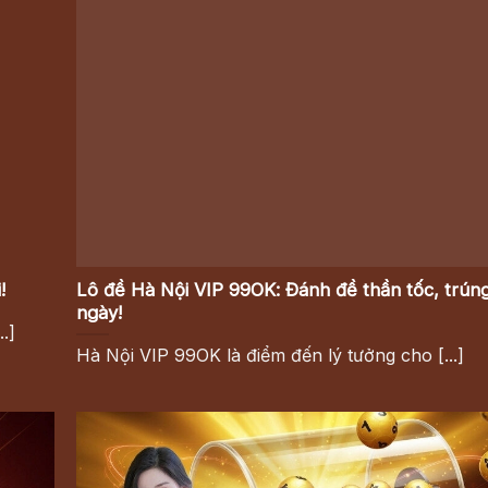
gồm Xổ số Miền Bắc (XSMB), Miền Trung (XSMT) và Miền
i tám. XSMT và XSMN quay theo lịch tỉnh thành, mang đến c
úp người chơi tối ưu hóa lợi nhuận.
 tức thì
g cấp xổ số siêu tốc với thời gian quay chỉ từ 1 phút đến
n, cho phép đặt cược liên tục suốt ngày. Người chơi có t
hộp và cơ hội nhận thưởng nhanh chóng mà không cần chờ đợ
 Lô tô
!
Lô đề Hà Nội VIP 99OK: Đánh đề thần tốc, trúng
 Keno và Lô tô. Keno cho phép chọn từ 1 đến 10 số trong d
ngày!
.]
người chơi mua vé và chờ số khớp để thắng giải. Những loại
Hà Nội VIP 99OK là điểm đến lý tưởng cho [...]
 99OK cho người mới
heo các bước đơn giản sau. Quy trình được thiết kế dễ dà