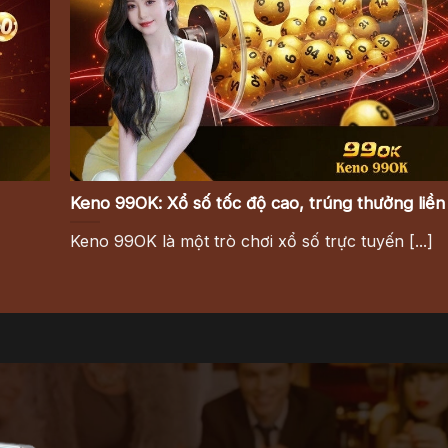
9OK
ấp vào nút “Đăng ký” và điền thông tin cá nhân như tên, e
 nhập bằng tài khoản vừa tạo để truy cập sảnh Xổ Số 99OK
 đặt cược
hương thức phù hợp như chuyển khoản ngân hàng, ví điện 
Keno 99OK: Xổ số tốc độ cao, trúng thưởng liền 
 nhận giao dịch. Tiền sẽ được cộng vào tài khoản ngay lậ
Keno 99OK là một trò chơi xổ số trực tuyến [...]
t quả
ốc, Keno). Chọn số hoặc hình thức cược (bao lô, đề), nhậ
hoản, có thể rút ngay.
 minh bạch?
p với các đài xổ số chính thức Việt Nam, đảm bảo kết qu
 độc lập như GLI hoặc eCOGRA. Mọi giao dịch đều được ghi 