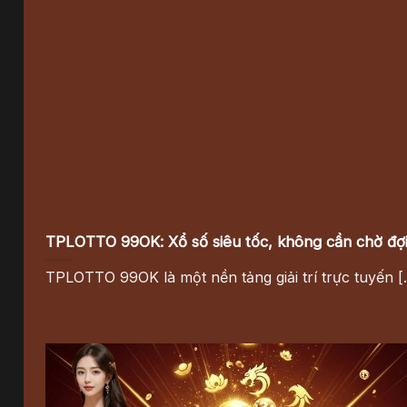
Xổ Số 99OK hỗ trợ đầy đủ
xổ số 99OK
3 miền, bao 
ngày lúc 18h15, bao gồm các giải từ đặc biệt đến giả
biệt. Ưu điểm là tỷ lệ ăn cao, ví dụ 1 ăn 99 cho đề, gi
Xổ số siêu tốc: Quay số nhanh, nhận thưởng
Đối với những ai thích nhịp độ nhanh, Xổ Số 99OK cun
RNG (Random Number Generator) để đảm bảo ngẫu nhiê
với kết quả hiển thị ngay lập tức, mang lại sự hồi 
Các loại hình xổ số hiện đại khác như Keno,
TPLOTTO 99OK: Xổ số siêu tốc, không cần chờ đợi
Xổ Số 99OK còn giới thiệu các trò chơi hiện đại như
TPLOTTO 99OK là một nền tảng giải trí trực tuyến [..
đến tỷ lệ thắng linh hoạt. Lô tô tương tự bingo, nơi 
jackpot tích lũy lớn, lên đến hàng trăm triệu đồng.
Hướng dẫn chi tiết cách chơi xổ số
Để bắt đầu với Xổ Số 99OK, người mới chỉ cần làm t
khăn.