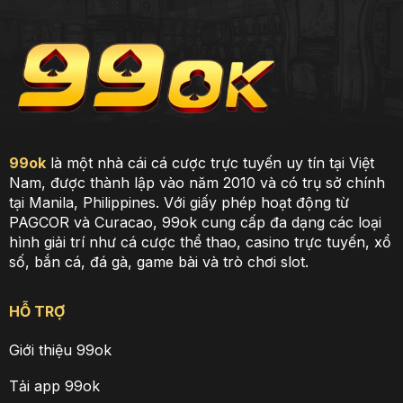
1 vốn thành 10 lời
Đừng bao giờ nhấn nút “Quay” một cách vô thức.
Hãy áp dụng bộ quy tắc được đúc kết từ những
“cao thủ” nổ hũ hàng đầu tại 99ok:
Chiến thuật “Thăm dò và Tấn công”
99ok
là một nhà cái cá cược trực tuyến uy tín tại Việt
Hãy bắt đầu 20 vòng quay đầu tiên với mức cược
Nam, được thành lập vào năm 2010 và có trụ sở chính
thấp nhất (Min Bet) tại các game như
Kho báu
tại Manila, Philippines.
Với giấy phép hoạt động từ
Ganesha
để kiểm tra nhịp độ nhả thưởng của máy
PAGCOR và Curacao, 99ok cung cấp đa dạng các loại
chủ. Nếu trong 20 vòng này bạn thắng ít nhất 5
hình giải trí như cá cược thể thao, casino trực tuyến, xổ
vòng, đó là dấu hiệu máy chủ đang trong chu kỳ
số, bắn cá, đá gà, game bài và trò chơi slot.
“nhả”. Lúc này, hãy chuyển sang các game có độ
biến động cao như
Wild Đạo Tặc
hoặc
Thành Phố
Vàng
và tăng mức cược lên gấp 3 lần.
HỖ TRỢ
Quản lý dòng tiền theo nguyên tắc 50-
Giới thiệu 99ok
30-20
Tải app 99ok