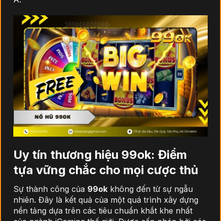
Uy tín thương hiệu 99ok: Điểm
tựa vững chắc cho mọi cược thủ
Sự thành công của
99ok
không đến từ sự ngẫu
nhiên. Đây là kết quả của một quá trình xây dựng
nền tảng dựa trên các tiêu chuẩn khắt khe nhất