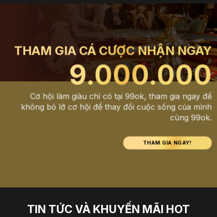
THAM GIA CÁ CƯỢC NHẬN NGAY
9.000.000
Cơ hội làm giàu chỉ có tại 99ok, tham gia ngay để
Tại sao tỷ lệ thắng tại 99ok lại cao hơn?
không bỏ lỡ cơ hội để thay đổi cuộc sống của mình
cùng 99ok.
Để trở thành một chuyên gia nổ hũ, bạn cần hiểu
rõ các thông số đằng sau màn hình. Tại 99ok, mọi
trò chơi đều được minh bạch hóa các chỉ số này:
THAM GIA NGAY!
Mức
Tỷ lệ
Tựa Game
biến
Tính năng đặc biệt
RTP
động
Sticky Wild,
Wild Đạo Tặc
96.8%
Rất Cao
TIN TỨC VÀ KHUYẾN MÃI HOT
Multiplier