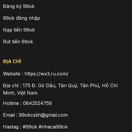
50% ngân sách:
Dành cho các dòng game RTP
Đăng ký 99ok
cao, biến động thấp để giữ vốn.
99ok đăng nhập
30% ngân sách:
Đầu tư vào các kỳ vọng
Jackpot lớn như
Kho báu Thuyền Trưởng
.
Nạp tiền 99ok
20% ngân sách:
Dùng để chơi “tất tay” vào các
khung giờ vàng (thường là đêm muộn) khi quỹ
Rút tiền 99ok
thưởng đã đầy.
Kiểm soát tâm lý: Biết dừng đúng lúc
ĐỊA CHỈ
Sai lầm lớn nhất của người chơi là “cố đấm ăn xôi”
Website : https://wx3.ru.com/
khi đang trong chuỗi thua. Thuật toán RNG của
99ok là hoàn toàn ngẫu nhiên. Nếu bạn thua quá
Địa chỉ : 175 Đ. Gò Dầu, Tân Quý, Tân Phú, Hồ Chí
30% ngân sách trong một phiên chơi, hãy thoát
Minh, Việt Nam
app, nghỉ ngơi ít nhất 2 tiếng để hệ thống reset lại
Hotline : 0842524759
phiên làm việc của bạn. Sự kiên nhẫn chính là chìa
khóa dẫn đến Jackpot.
Email :
99okcskh@gmail.com
Trải nghiệm đa nền tảng và dịch
Hastag : #99ok #nhacai99ok