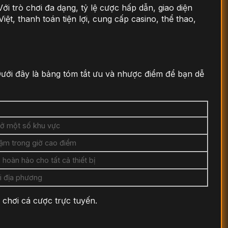
i trò chơi đa dạng, tỷ lệ cược hấp dẫn, giao diện
iệt, thanh toán tiện lợi, cung cấp casino, thể thao,
Dưới đây là bảng tóm tắt ưu và nhược điểm để bạn dễ
k ở một số khu vực
hậm trong giờ cao điểm
 hoàn hảo cho tất cả thiết bị
i địa phương
chơi cá cược trực tuyến.