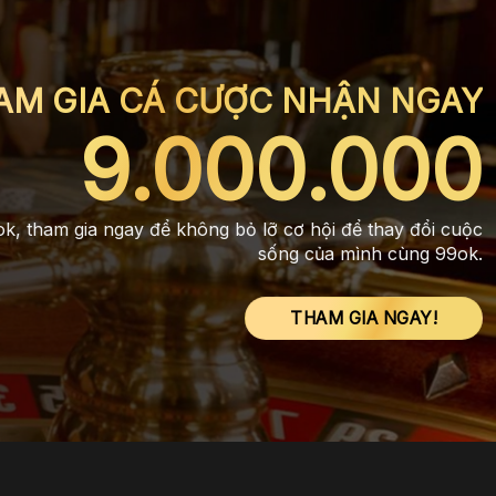
. Jackpot có thể lên đến hàng tỷ đồng, và người chơi
AM GIA CÁ CƯỢC NHẬN NGAY
9.000.000
9ok, tham gia ngay để không bỏ lỡ cơ hội để thay đổi cuộc
sống của mình cùng 99ok.
THAM GIA NGAY!