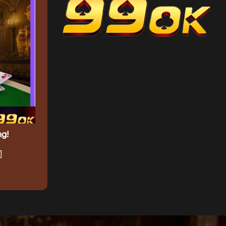
 game jackpot khủng, người chơi có thể dễ dàng tìm
D. Các trò chơi phổ biến bao gồm:
ng!
]