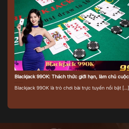
Casino 99OK mang đến kho trò chơi phong phú, đáp ứn
thấy niềm vui tại đây.
Live Casino – Sòng bạc trực tuyến chân th
Live Casino tại Casino 99OK tái hiện không khí sòng 
Blackjack 99OK: Thách thức giới hạn, làm chủ cuộc
Baccarat: Trò chơi bài kinh điển với tỷ lệ thắng cao
Blackjack 99OK là trò chơi bài trực tuyến nổi bật [...
Roulette: Quay bánh xe may mắn và đặt cược đa d
Blackjack: Thử thách kỹ năng đánh bài gần 21 điểm
Sic Bo: Xúc xắc Á Đông với nhiều cách cược hấp 
Mọi ván bài đều diễn ra trực tiếp, đảm bảo tính công