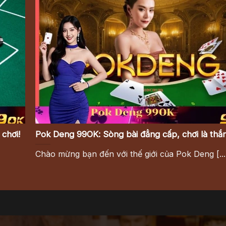
Khám phá thế giới trò chơi cá cược đa dạng tại 99OK
g mọi nhu cầu giải trí. Từ live casino chân thực đến slot
ực
bạc thực thụ với dealer xinh đẹp và công nghệ streaming H
 chơi!
Pok Deng 99OK: Sòng bài đẳng cấp, chơi là thắ
.
]
Chào mừng bạn đến với thế giới của Pok Deng [...
ạng.
 nhất.
dẫn.
 bằng và minh bạch tại Casino 99OK.