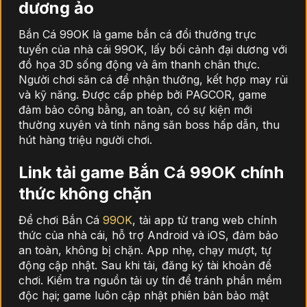
dương ảo
Bắn Cá 99OK là game bắn cá đổi thưởng trực
tuyến của nhà cái 99OK, lấy bối cảnh đại dương với
đồ họa 3D sống động và âm thanh chân thực.
Người chơi săn cá để nhận thưởng, kết hợp may rủi
và kỹ năng. Được cấp phép bởi PAGCOR, game
đảm bảo công bằng, an toàn, có sự kiện mới
thường xuyên và tính năng săn boss hấp dẫn, thu
hút hàng triệu người chơi.
Link tải game Bắn Cá 99OK chính
thức không chặn
Để chơi Bắn Cá
99OK
, tải app từ trang web chính
thức của nhà cái, hỗ trợ Android và iOS, đảm bảo
an toàn, không bị chặn. App nhẹ, chạy mượt, tự
động cập nhật. Sau khi tải, đăng ký tài khoản để
chơi. Kiểm tra nguồn tải uy tín để tránh phần mềm
độc hại; game luôn cập nhật phiên bản bảo mật