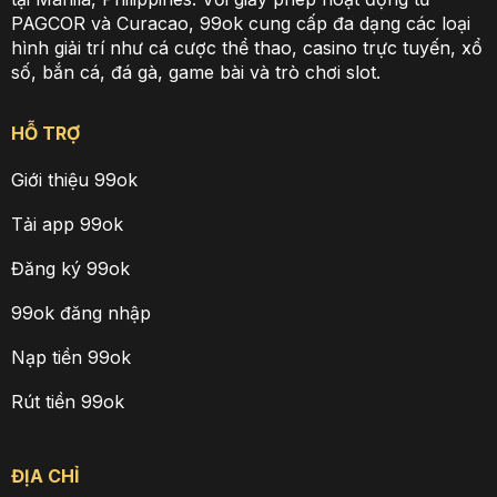
bảo an toàn.
PAGCOR và Curacao, 99ok cung cấp đa dạng các loại
hình giải trí như cá cược thể thao, casino trực tuyến, xổ
Đánh giá game Bắn Cá 99OK có
số, bắn cá, đá gà, game bài và trò chơi slot.
uy tín không?
HỖ TRỢ
Bắn Cá 99OK được đánh giá cao về uy tín nhờ giấy
phép PAGCOR, hệ thống bảo mật tiên tiến và giao
Giới thiệu 99ok
dịch nhanh chóng. Người chơi phản hồi tích cực về
đồ họa và tỷ lệ thắng, chứng tỏ đây là game đáng
Tải app 99ok
tin cậy.
Đăng ký 99ok
Câu hỏi thường gặp về game Bắn
99ok đăng nhập
Cá 99OK
Nạp tiền 99ok
Làm thế nào để đăng ký? – Truy cập trang, điền
form và xác nhận.
Rút tiền 99ok
Phương thức thanh toán nào? – Ngân hàng, ví
điện tử, thẻ cào.
ĐỊA CHỈ
Thời gian rút tiền? – 30 phút đến 1 giờ.