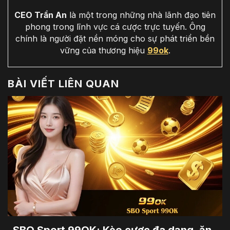
CEO Trần An
là một trong những nhà lãnh đạo tiên
phong trong lĩnh vực cá cược trực tuyến. Ông
chính là người đặt nền móng cho sự phát triển bền
vững của thương hiệu
99ok
.
BÀI VIẾT LIÊN QUAN
SBO Sport 99OK: Kèo cược đa dạng, ăn