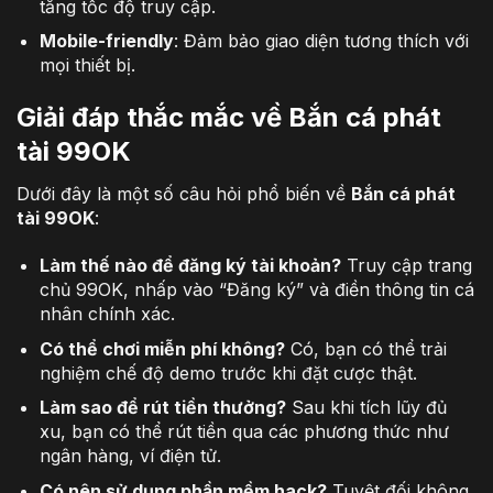
tăng tốc độ truy cập.
Mobile-friendly
: Đảm bảo giao diện tương thích với
mọi thiết bị.
Giải đáp thắc mắc về Bắn cá phát
tài 99OK
Dưới đây là một số câu hỏi phổ biến về
Bắn cá phát
tài 99OK
:
Làm thế nào để đăng ký tài khoản?
Truy cập trang
chủ 99OK, nhấp vào “Đăng ký” và điền thông tin cá
nhân chính xác.
Có thể chơi miễn phí không?
Có, bạn có thể trải
nghiệm chế độ demo trước khi đặt cược thật.
Làm sao để rút tiền thưởng?
Sau khi tích lũy đủ
xu, bạn có thể rút tiền qua các phương thức như
ngân hàng, ví điện tử.
Có nên sử dụng phần mềm hack?
Tuyệt đối không,