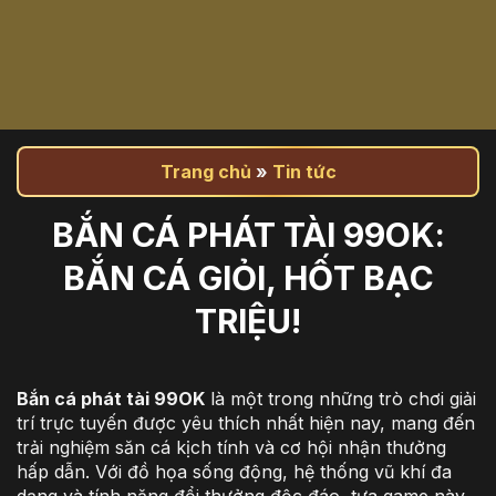
Trang chủ
»
Tin tức
BẮN CÁ PHÁT TÀI 99OK:
BẮN CÁ GIỎI, HỐT BẠC
TRIỆU!
Bắn cá phát tài 99OK
là một trong những trò chơi giải
trí trực tuyến được yêu thích nhất hiện nay, mang đến
trải nghiệm săn cá kịch tính và cơ hội nhận thưởng
hấp dẫn. Với đồ họa sống động, hệ thống vũ khí đa