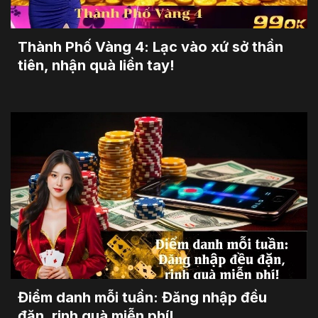
Thành Phố Vàng 4: Lạc vào xứ sở thần
tiên, nhận quà liền tay!
Điểm danh mỗi tuần: Đăng nhập đều
đặn, rinh quà miễn phí!