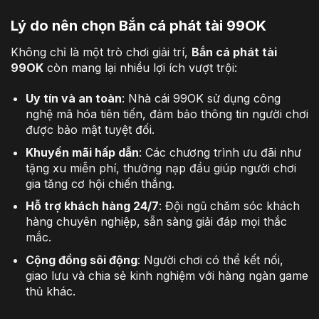
Lý do nên chọn Bắn cá phát tài 99OK
Không chỉ là một trò chơi giải trí,
Bắn cá phát tài
99OK
còn mang lại nhiều lợi ích vượt trội:
Uy tín và an toàn
: Nhà cái 99OK sử dụng công
nghệ mã hóa tiên tiến, đảm bảo thông tin người chơi
được bảo mật tuyệt đối.
Khuyến mãi hấp dẫn
: Các chương trình ưu đãi như
tặng xu miễn phí, thưởng nạp đầu giúp người chơi
gia tăng cơ hội chiến thắng.
Hỗ trợ khách hàng 24/7
: Đội ngũ chăm sóc khách
hàng chuyên nghiệp, sẵn sàng giải đáp mọi thắc
mắc.
Cộng đồng sôi động
: Người chơi có thể kết nối,
giao lưu và chia sẻ kinh nghiệm với hàng ngàn game
thủ khác.