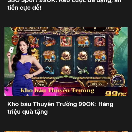
tiền cực dễ!
Kho báu Thuyền Trưởng 99OK: Hàng
triệu quà tặng