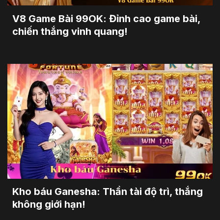
V8 Game Bài 99OK: Đỉnh cao game bài,
chiến thắng vinh quang!
Kho báu Ganesha: Thần tài độ trì, thắng
không giới hạn!