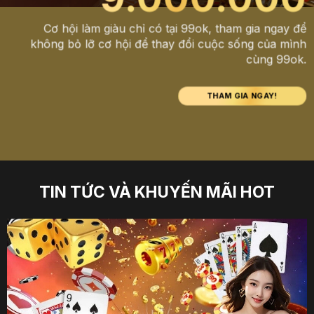
Cơ hội làm giàu chỉ có tại 99ok, tham gia ngay để
không bỏ lỡ cơ hội để thay đổi cuộc sống của mình
cùng 99ok.
THAM GIA NGAY!
TIN TỨC VÀ KHUYẾN MÃI HOT