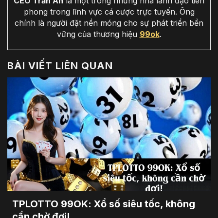
CEO Trần An
là một trong những nhà lãnh đạo tiên
phong trong lĩnh vực cá cược trực tuyến. Ông
chính là người đặt nền móng cho sự phát triển bền
vững của thương hiệu
99ok
.
BÀI VIẾT LIÊN QUAN
TPLOTTO 99OK: Xổ số siêu tốc, không
cần chờ đợi!