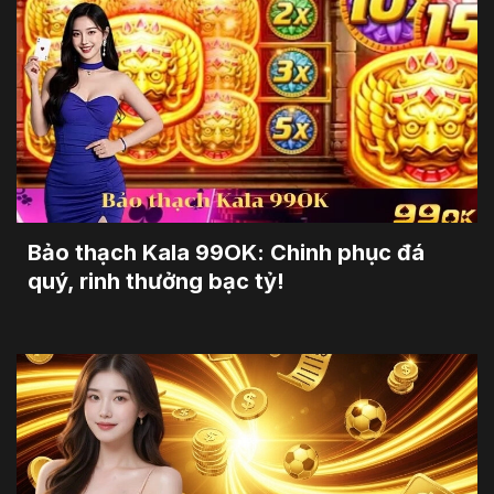
Bảo thạch Kala 99OK: Chinh phục đá
quý, rinh thưởng bạc tỷ!