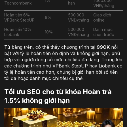
1%
1.000.000
Techcombank
hạn
VNĐ/tháng
Hoàn tiền 6%
500.000
Giao dịch
6%
VPBank StepUP
VNĐ/tháng
online
Hoàn tiền 10%
500.000
Danh mục
10%
Liobank
VNĐ/tháng
chọn trước
Từ bảng trên, có thể thấy chương trình tại
99OK
nổi
bật với tỷ lệ hoàn tiền ổn định và không giới hạn, phù
hợp với người dùng có mức chi tiêu đa dạng. Trong khi
các chương trình như VPBank StepUP hay Liobank có
tỷ lệ hoàn tiền cao hơn, chúng bị giới hạn bởi số tiền
tối đa hoặc danh mục chi tiêu cụ thể.
Tối ưu SEO cho từ khóa Hoàn trả
1.5% không giới hạn