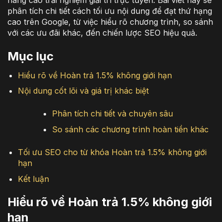
nâng cao trải nghiệm giải trí trực tuyến. Bài viết này sẽ
phân tích chi tiết cách tối ưu nội dung để đạt thứ hạng
cao trên Google, từ việc hiểu rõ chương trình, so sánh
với các ưu đãi khác, đến chiến lược SEO hiệu quả.
Mục lục
Hiểu rõ về Hoàn trả 1.5% không giới hạn
Nội dung cốt lõi và giá trị khác biệt
Phân tích chi tiết và chuyên sâu
So sánh các chương trình hoàn tiền khác
Tối ưu SEO cho từ khóa Hoàn trả 1.5% không giới
hạn
Kết luận
Hiểu rõ về Hoàn trả 1.5% không giới
hạn