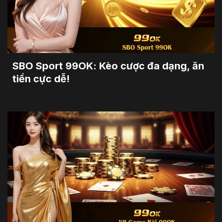
SBO Sport 99OK: Kèo cược đa dạng, ăn
tiền cực dễ!