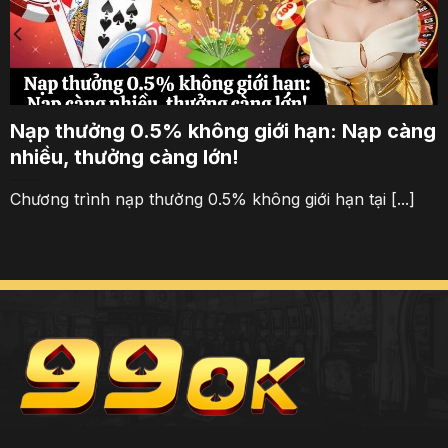
Nạp thưởng 0.5% không giới hạn: Nạp càng
nhiều, thưởng càng lớn!
Chương trình nạp thưởng 0.5% không giới hạn tại [...]