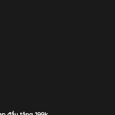
ạp đầu tặng 199k