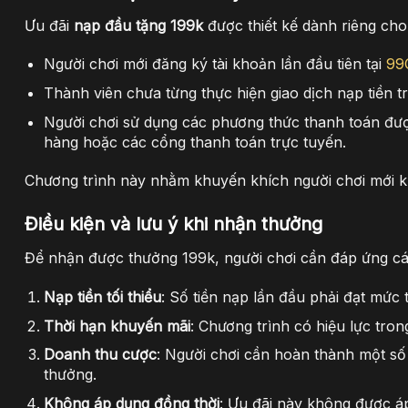
Ưu đãi
nạp đầu tặng 199k
được thiết kế dành riêng cho
Người chơi mới đăng ký tài khoản lần đầu tiên tại
99
Thành viên chưa từng thực hiện giao dịch nạp tiền t
Người chơi sử dụng các phương thức thanh toán đư
hàng hoặc các cổng thanh toán trực tuyến.
Chương trình này nhằm khuyến khích người chơi mới khá
Điều kiện và lưu ý khi nhận thưởng
Để nhận được thưởng 199k, người chơi cần đáp ứng các
Nạp tiền tối thiểu
: Số tiền nạp lần đầu phải đạt mức 
Thời hạn khuyến mãi
: Chương trình có hiệu lực tro
Doanh thu cược
: Người chơi cần hoàn thành một số 
thưởng.
Không áp dụng đồng thời
: Ưu đãi này không được á