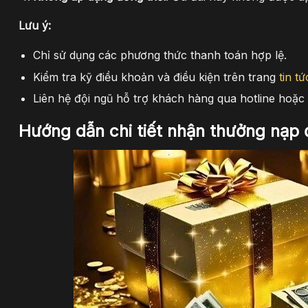
Lưu ý:
Chỉ sử dụng các phương thức thanh toán hợp lệ.
Kiểm tra kỹ điều khoản và điều kiện trên trang
tin tứ
Liên hệ đội ngũ hỗ trợ khách hàng qua hotline hoặc
Hướng dẫn chi tiết nhận thưởng nạp 