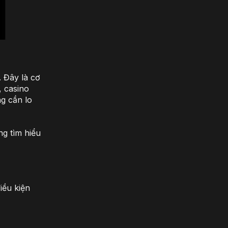
. Đây là cơ
, casino
ng cần lo
ng tìm hiểu
iều kiện