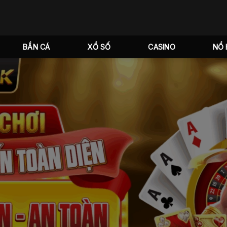
BẮN CÁ
XỔ SỐ
CASINO
NỔ