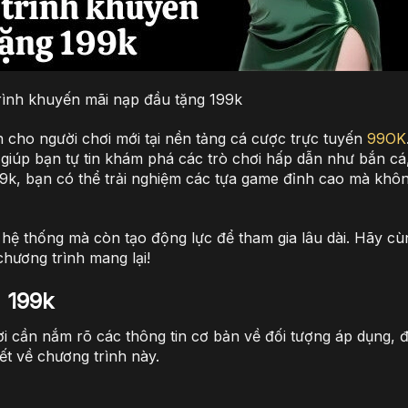
trình khuyến mãi nạp đầu tặng 199k
h cho người chơi mới tại nền tảng cá cược trực tuyến
99OK
 giúp bạn tự tin khám phá các trò chơi hấp dẫn như bắn cá
199k, bạn có thể trải nghiệm các tựa game đỉnh cao mà khô
 hệ thống mà còn tạo động lực để tham gia lâu dài. Hãy cù
chương trình mang lại!
g 199k
ơi cần nắm rõ các thông tin cơ bản về đối tượng áp dụng, đ
ết về chương trình này.