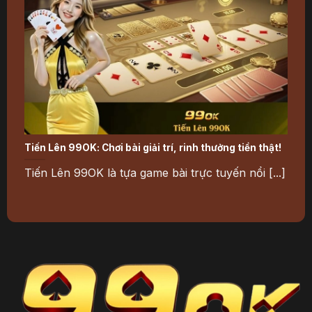
Truy cập trang chủ
99OK
, click “Đăng ký”. Điền
thông tin cá nhân như tên, email, số điện thoại và
mật khẩu. Xác nhận qua mã OTP gửi về điện thoại.
Tài khoản được kích hoạt ngay, sẵn sàng chơi
Game Bài 99OK.
Hướng dẫn nạp tiền vào 99OK chi tiết
nhất
Tiến Lên 99OK: Chơi bài giải trí, rinh thưởng tiền thật!
Sau đăng nhập, chọn “Nạp tiền”. Chọn phương
Tiến Lên 99OK là tựa game bài trực tuyến nổi [...]
thức (ngân hàng hoặc ví điện tử), nhập số tiền và
xác nhận. Giao dịch hoàn tất trong 1-2 phút. Bắt
đầu với số tiền nhỏ để thử nghiệm Game Bài 99OK.
Cách rút tiền thắng cược từ 99OK về
ngân hàng
Chọn “Rút tiền” trong tài khoản. Nhập thông tin
ngân hàng đã xác thực, số tiền rút. Yêu cầu được