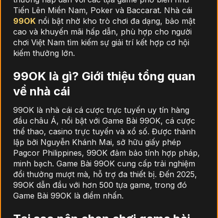
Tiến Lên Miền Nam, Poker và Baccarat. Nhà cái
99OK
nổi bật nhờ kho trò chơi đa dạng, bảo mật
cao và khuyến mãi hấp dẫn, phù hợp cho người
chơi Việt Nam tìm kiếm sự giải trí kết hợp cơ hội
kiếm thưởng lớn.
99OK là gì? Giới thiệu tổng quan
về nhà cái
99OK là nhà cái cá cược trực tuyến uy tín hàng
đầu châu Á, nổi bật với Game Bài 99OK, cá cược
thể thao, casino trực tuyến và xổ số. Được thành
lập bởi Nguyễn Khánh Mai, sở hữu giấy phép
Pagcor Philippines, 99OK đảm bảo tính hợp pháp,
minh bạch. Game Bài 99OK cung cấp trải nghiệm
đổi thưởng mượt mà, hỗ trợ đa thiết bị. Đến 2025,
99OK dẫn đầu với hơn 500 tựa game, trong đó
Game Bài 99OK là điểm nhấn.