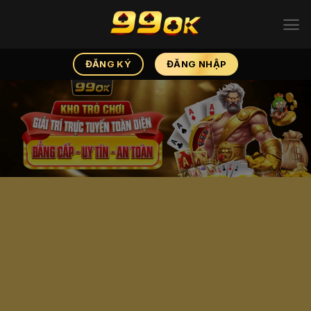
Bỏ
qua
nội
dung
ĐĂNG NHẬP
ĐĂNG KÝ